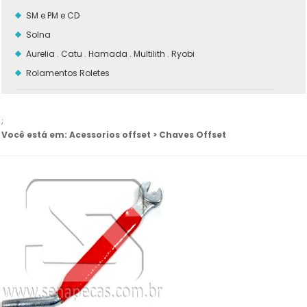
SM e PM e CD
Solna
Aurelia . Catu . Hamada . Multilith . Ryobi
Rolamentos Roletes
;
Você está em: Acessorios offset > Chaves Offset