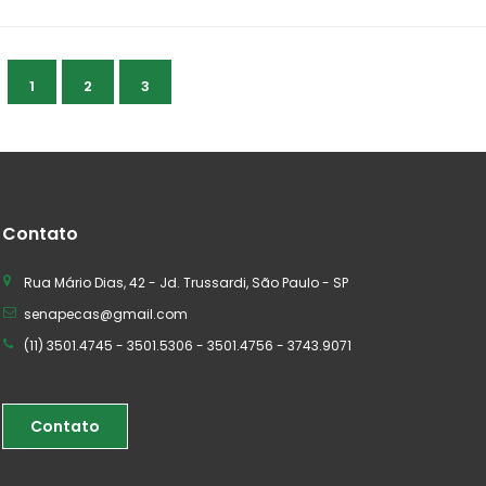
1
2
3
Contato
Rua Mário Dias, 42 - Jd. Trussardi, São Paulo - SP
senapecas@gmail.com
(11) 3501.4745 - 3501.5306 - 3501.4756 - 3743.9071
Contato