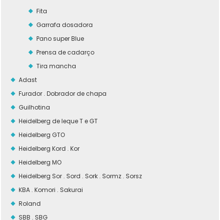
Fita
Garrafa dosadora
Pano super Blue
Prensa de cadarço
Tira mancha
Adast
Furador . Dobrador de chapa
Guilhotina
Heidelberg de leque T e GT
Heidelberg GTO
Heidelberg Kord . Kor
Heidelberg MO
Heidelberg Sor . Sord . Sork . Sormz . Sorsz
KBA . Komori . Sakurai
Roland
SBB . SBG