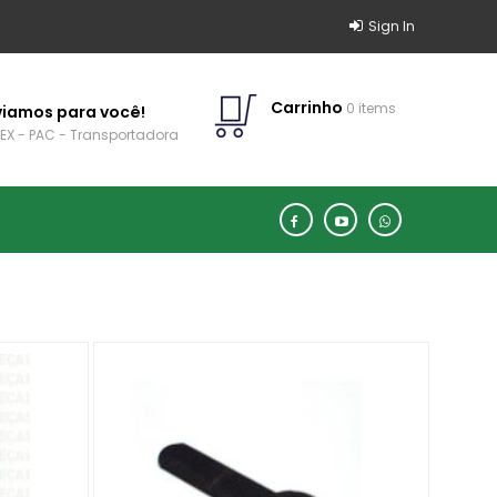
Sign In
Carrinho
0 items
viamos para você!
EX - PAC - Transportadora