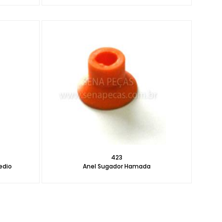
423
edio
Anel Sugador Hamada