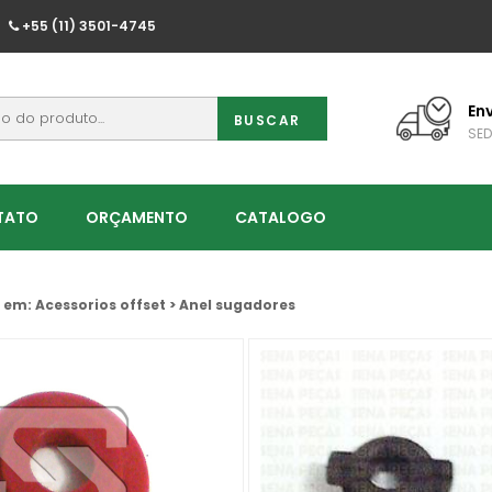
+55 (11) 3501-4745
En
SED
TATO
ORÇAMENTO
CATALOGO
 em: Acessorios offset > Anel sugadores