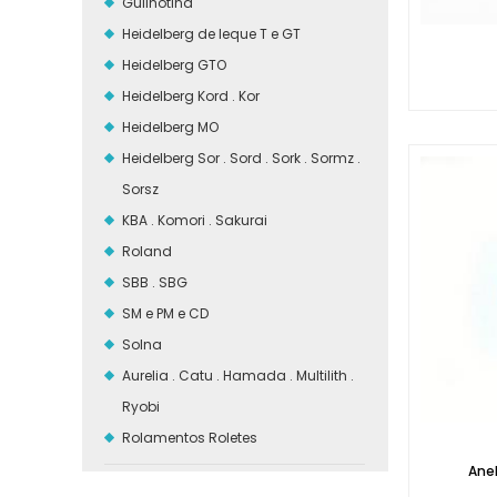
Guilhotina
Heidelberg de leque T e GT
Heidelberg GTO
Heidelberg Kord . Kor
Heidelberg MO
Heidelberg Sor . Sord . Sork . Sormz .
Sorsz
KBA . Komori . Sakurai
Roland
SBB . SBG
SM e PM e CD
Solna
Aurelia . Catu . Hamada . Multilith .
Ryobi
Rolamentos Roletes
Ane