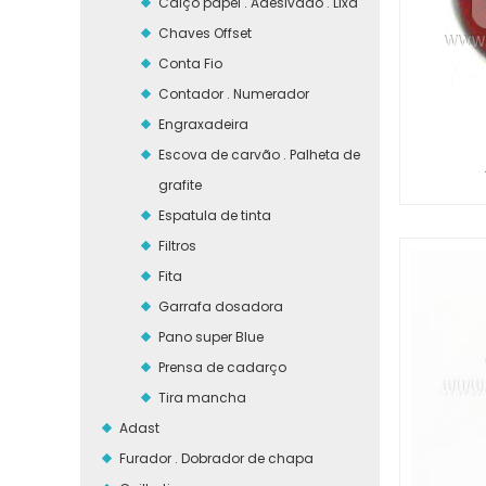
Calço papel . Adesivado . Lixa
Chaves Offset
Conta Fio
Contador . Numerador
Engraxadeira
Escova de carvão . Palheta de
grafite
Espatula de tinta
Filtros
Fita
Garrafa dosadora
Pano super Blue
Prensa de cadarço
Tira mancha
Adast
Furador . Dobrador de chapa