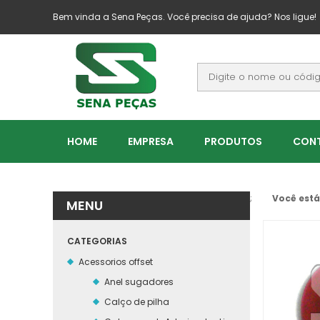
Bem vinda a Sena Peças. Você precisa de ajuda? Nos ligue!
HOME
EMPRESA
PRODUTOS
CON
;
Você está
MENU
CATEGORIAS
Acessorios offset
Anel sugadores
Calço de pilha