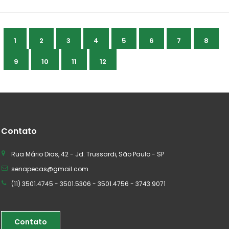
1
2
3
4
5
6
7
8
9
10
11
12
Contato
Rua Mário Dias, 42 - Jd. Trussardi, São Paulo - SP
senapecas@gmail.com
(11) 3501.4745 - 3501.5306 - 3501.4756 - 3743.9071
Contato