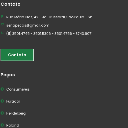
Contato
Rua Mário Dias, 42 - Jd. Trussardi, São Paulo - SP
senapecas@gmail.com
(11) 3501.4745 - 3501.5306 - 3501.4756 - 3743.9071
Contato
Peças
Consumíveis
Furador
Heildelberg
Roland